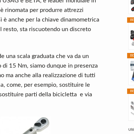
 a USAG e BETA, è leader mondiale in
 rinomata per produrre attrezzi
sì è anche per la chiave dinamometrica
BE
resto, sta riscuotendo un discreto
e una scala graduata che va da un
BE
o di 15 Nm, siamo dunque in presenza
o ma anche alla realizzazione di tutti
asa, come, per esempio, sostituire le
BE
stituire parti della bicicletta e via
Ult