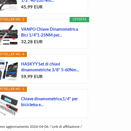
1/2" 40-220 Nm...
45,99 EUR
STSELLER NO. 3
OFFERTA
VANPO Chiave Dinamometrica
Bici 1/4”1-25NM per...
32,28 EUR
STSELLER NO. 4
HASKYY Set di chiavi
dinamometriche 3/8" 5-60Nm...
59,99 EUR
STSELLER NO. 5
Chiave dinamometrica,1/4" per
bicicletta e...
imo aggiornamento 2026-04-06 / Link di affiliazione /