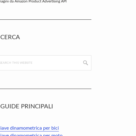
agini da Amazon Product Advertising API
CERCA
arch
s
bsite
GUIDE PRINCIPALI
iave dinamometrica per bici
iave dinamometrica per moto