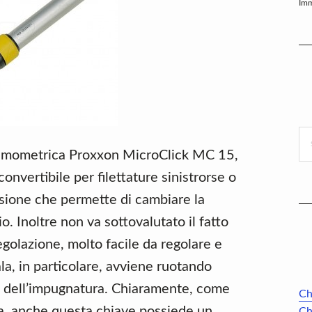
Imm
Se
thi
inamometrica Proxxon MicroClick MC 15,
we
 convertibile per filettature sinistrorse o
rsione che permette di cambiare la
o. Inoltre non va sottovalutato il fatto
golazione, molto facile da regolare e
la, in particolare, avviene ruotando
tà dell’impugnatura. Chiaramente, come
Ch
za, anche questa chiave possiede un
Ch