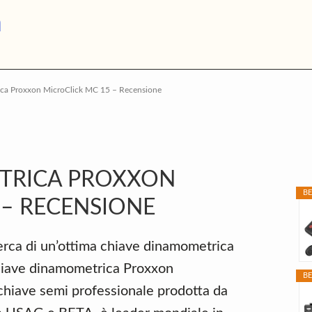
Chiave
a
Dinamometrica
ca Proxxon MicroClick MC 15 – Recensione
P
S
TRICA PROXXON
BE
 – RECENSIONE
icerca di un’ottima chiave dinamometrica
hiave dinamometrica Proxxon
BE
 chiave semi professionale prodotta da