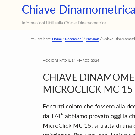
Skip
Skip
Skip
Chiave Dinamometric
to
to
to
main
primary
footer
Informazioni Utili sulla Chiave Dinamometrica
content
sidebar
You are here:
Home
/
Recensioni
/
Proxxon
/
Chiave Dinamometri
AGGIORNATO IL
14 MARZO 2024
CHIAVE DINAMOME
MICROCLICK MC 15
Per tutti coloro che fossero alla r
da 1/4″ abbiamo provato oggi la c
MicroClick MC 15, si tratta di una