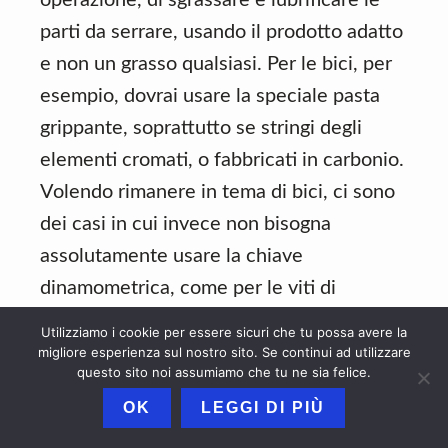
parti da serrare, usando il prodotto adatto
e non un grasso qualsiasi. Per le bici, per
esempio, dovrai usare la speciale pasta
grippante, soprattutto se stringi degli
elementi cromati, o fabbricati in carbonio.
Volendo rimanere in tema di bici, ci sono
dei casi in cui invece non bisogna
assolutamente usare la chiave
dinamometrica, come per le viti di
registro, tipo quella del tappo della serie
Utilizziamo i cookie per essere sicuri che tu possa avere la
dello sterzo, o quelle del collarino del
migliore esperienza sul nostro sito. Se continui ad utilizzare
questo sito noi assumiamo che tu ne sia felice.
freno, che vanno appuntate quanto basta
OK
LEGGI DI PIÙ
ad evitare movimenti fuori corsa.