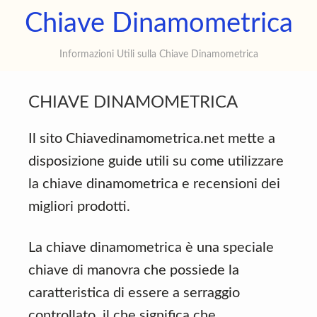
Skip
Skip
Skip
C
Chiave Dinamometrica
to
to
to
D
main
primary
footer
Informazioni Utili sulla Chiave Dinamometrica
content
sidebar
CHIAVE DINAMOMETRICA
Il sito Chiavedinamometrica.net mette a
disposizione guide utili su come utilizzare
la chiave dinamometrica e recensioni dei
migliori prodotti.
La chiave dinamometrica è una speciale
chiave di manovra che possiede la
caratteristica di essere a serraggio
controllato, il che significa che,