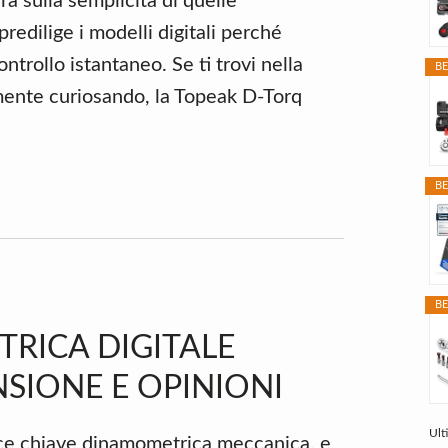
ra sulla semplicità di quelle
redilige i modelli digitali perché
trollo istantaneo. Se ti trovi nella
BE
mente curiosando, la Topeak D-Torq
BE
BE
RICA DIGITALE
SIONE E OPINIONI
Ult
ice chiave dinamometrica meccanica, e