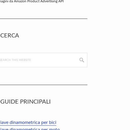
agini da Amazon Product Advertising API
CERCA
arch
s
bsite
GUIDE PRINCIPALI
iave dinamometrica per bici
iave dinamometrica per moto