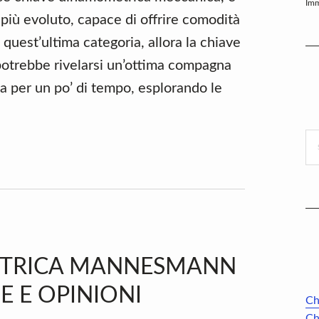
Imm
più evoluto, capace di offrire comodità
 quest’ultima categoria, allora la chiave
potrebbe rivelarsi un’ottima compagna
a per un po’ di tempo, esplorando le
Se
thi
we
ETRICA MANNESMANN
E E OPINIONI
Ch
Ch