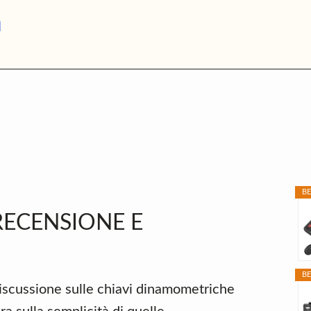
Chiave
a
Dinamometrica
P
S
BE
RECENSIONE E
BE
 discussione sulle chiavi dinamometriche