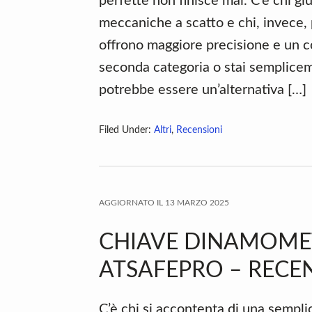
perfette non finisce mai. C’è chi giu
meccaniche a scatto e chi, invece, p
offrono maggiore precisione e un con
seconda categoria o stai semplice
potrebbe essere un’alternativa […]
Filed Under:
Altri
,
Recensioni
AGGIORNATO IL
13 MARZO 2025
CHIAVE DINAMOMET
ATSAFEPRO – RECEN
C’è chi si accontenta di una sempl