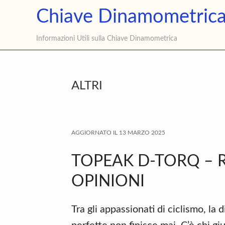
Skip
Skip
Skip
Chiave Dinamometric
to
to
to
main
primary
footer
Informazioni Utili sulla Chiave Dinamometrica
content
sidebar
ALTRI
AGGIORNATO IL
13 MARZO 2025
TOPEAK D-TORQ – 
OPINIONI
Tra gli appassionati di ciclismo, la