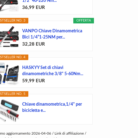
1/2" 40-220 Nm...
36,99 EUR
STSELLER NO. 3
OFFERTA
VANPO Chiave Dinamometrica
Bici 1/4”1-25NM per...
32,28 EUR
STSELLER NO. 4
HASKYY Set di chiavi
dinamometriche 3/8" 5-60Nm...
59,99 EUR
STSELLER NO. 5
Chiave dinamometrica,1/4" per
bicicletta e...
imo aggiornamento 2026-04-06 / Link di affiliazione /